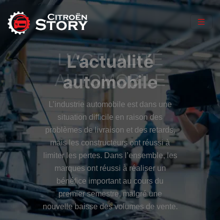
L’ACTUALITÉ
L’actualité
AUTOMOBILE
automobile
L’industrie automobile est dans une
situation difficile en raison des
problèmes de livraison et des retards,
mais les constructeurs ont réussi à
limiter les pertes. Dans l’ensemble, les
marques ont réussi à réaliser un
bénéfice important au cours du
premier semestre, malgré une
nouvelle baisse des volumes de vente.